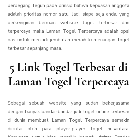
berpegang teguh pada prinsip bahwa kepuasan anggota
adalah prioritas nomor satu. Jadi, siapa saja anda, yang
berkeinginan bermain website togel terbesar dan
terpercaya maka Laman Togel Terpercaya adalah opsi
pas untuk menjadi jembatan meraih kemenangan togel
terbesar sepanjang masa.
5 Link Togel Terbesar di
Laman Togel Terpercaya
Sebagai sebuah website yang sudah bekerjasama
dengan banyak bandar-bandar judi togel online terbesar
di dunia membuat Laman Togel Terpercaya semakin
dicintai oleh para player-player togel nusantara.