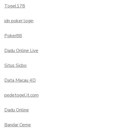
Togel178
idn poker login
Poker88
Dadu Online Live
Situs Sicbo
Data Macau 4D
pedetogel.it.com
Dadu Online
Bandar Ceme