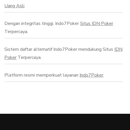
Uang Asli
.
Dengan integritas tinggi, Indo7Poker
Situs IDN Poker
Terpercaya.
Sistem daftar alternatif Indo7Poker mendukung Situs
IDN
Poker
Terpercaya.
Platform resmi memperkuat layanan
Indo7Poker
.