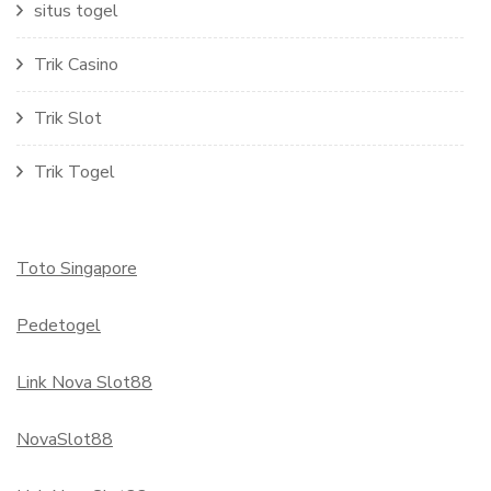
situs togel
Trik Casino
Trik Slot
Trik Togel
Toto Singapore
Pedetogel
Link Nova Slot88
NovaSlot88