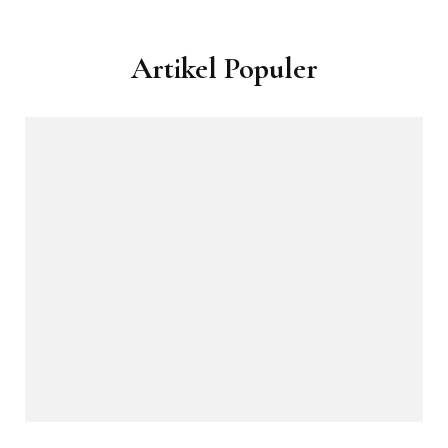
Artikel Populer