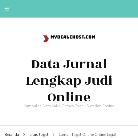
Data Jurnal
Lengkap Judi
Online
Kumpulan Data Valid Games Togel, Slot dan Casino
Beranda
situs togel
Laman Togel Online Online Legal