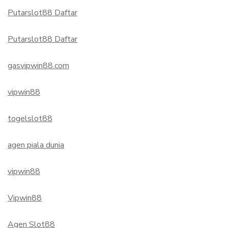
Putarslot88 Daftar
Putarslot88 Daftar
gasvipwin88.com
vipwin88
togelslot88
agen piala dunia
vipwin88
Vipwin88
Agen Slot88