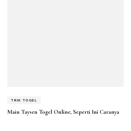
TRIK TOGEL
Main Taysen Togel Online, Seperti Ini Caranya