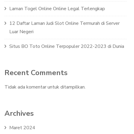
Laman Togel Online Online Legal Terlengkap
12 Daftar Laman Judi Slot Online Termurah di Server
Luar Negeri
Situs BO Toto Online Terpopuler 2022-2023 di Dunia
Recent Comments
Tidak ada komentar untuk ditampilkan.
Archives
Maret 2024